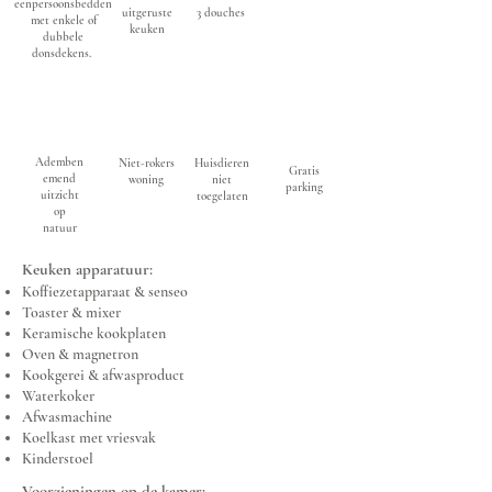
eenpersoonsbedden
uitgeruste
3 douches
met enkele of
keuken
dubbele
donsdekens.
Ademben
Niet-rokers
Huisdieren
Gratis
emend
woning
niet
parking
uitzicht
toegelaten
op
natuur
Keuken apparatuur:
Koffiezetapparaat & senseo
Toaster & mixer
Keramische kookplaten
Oven & magnetron
Kookgerei & afwasproduct
Waterkoker
Afwasmachine
Koelkast met vriesvak
Kinderstoel
Voorzieningen op de kamer: