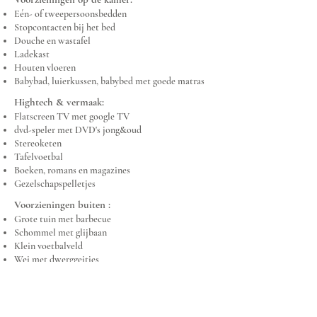
Eén- of tweepersoonsbedden
Stopcontacten bij het bed
Douche en wastafel
Ladekast
Houten vloeren
Babybad, luierkussen, babybed met goede matras
Hightech & vermaak:
Flatscreen TV met google TV
dvd-speler met DVD's jong&oud
Stereoketen
Tafelvoetbal
Boeken, romans en magazines
Gezelschapspelletjes
Voorzieningen buiten :
Grote tuin met barbecue
Schommel met glijbaan
Klein voetbalveld
Wei met dwerggeitjes
Groot zuidgericht terras
Overdekt terras op verdieping
met zicht op ondergaande zon