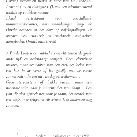
(Ortho), verscholen tussen de parel van La Roche-en-
Ardenne (10') en Bastogne (15'), met een adembenemend
uitzicht op eindeloze natuur.
Ideaal vertrekpunt voor verschillende
mountainbikeroutes, natuurwandelingen langs de
Ourthe beneden in het dorp of kajakafdalingen. Er
worden veel culturele en toeristische activiteiten
aangeboden. Ontdek onze streek!
A Pas de Loup is een subtiel evenwicht tussen ‘de goede
oude tijd’ en hedendaags comfort. Geen elektrische
wekker, maar het balken van een ezel, het loeien van
een koe in de verte of het getsjilp met de eerste
zonnestralen die een nieuwe dag verwelkomen...
Geen stereoketens, of drukke buren.. maar een
hoorbare stilte waar je 's nachts diep van slaapt ... Een
film die zich afspeelt net voor je raam, het bezoek van
een vosje, onze geitjes, en elk seizoen is zo anders en nog
zo mooi.
6
Modern
badkamer en
Gratis Wifi