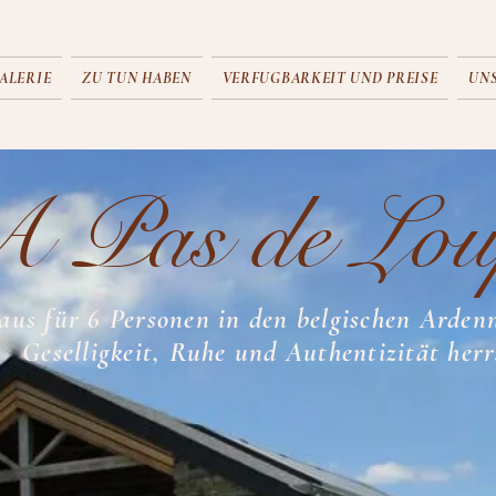
ALERIE
ZU TUN HABEN
VERFUGBARKEIT UND PREISE
UN
 Pas de Lo
aus für 6 Personen in den belgischen Arde
Geselligkeit, Ruhe und Authentizität herr