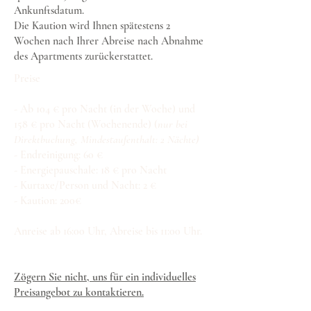
Ankunftsdatum.
Die Kaution wird Ihnen spätestens 2
Wochen nach Ihrer Abreise nach Abnahme
des Apartments zurückerstattet.
Preise ​
- Ab 104 € pro Nacht (in der Woche) und
158 € pro Nacht (Wochenende) (
nur bei
Direktbuchung, Mindestaufenthalt: 2 Nächte)
- Endreinigung: 60 €
- Energiepauschale: 18 € pro Nacht
- Kurtaxe/Person und Nacht: 2 €
- Kaution: 200€ ​
Anreise ab 16:00 Uhr, Abreise bis 11:00 Uhr. ​
Zögern Sie nicht, uns für ein individuelles
Preisangebot zu kontaktieren.