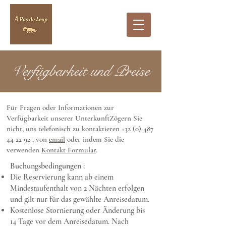
Verfügbarkeit und Preise
Für Fragen oder Informationen zur
Verfügbarkeit unserer UnterkunftZögern Sie
nicht, uns telefonisch zu kontaktieren +32 (0)
487
44 22 92
, von
email
oder indem Sie die
verwenden
Kontakt Formular
.
Buchungsbedingungen
:
Die Reservierung kann ab einem
Mindestaufenthalt von 2 Nächten erfolgen
und gilt nur für das gewählte Anreisedatum.
Kostenlose Stornierung oder Änderung bis
14 Tage vor dem Anreisedatum. Nach