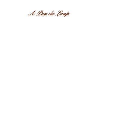
A Pas de Loup
Mousny 48
6983 Ortho
La Roche-en-Ardenne
+32 (0)
487 44 22 92
apasdeloup@outlook.com
WELKOM - WELCOME - WILKOMMEN -
BIENVENUE - WELKOM - WELCOME