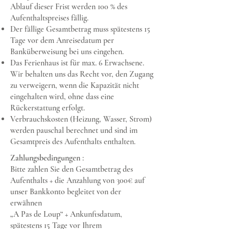
Ablauf dieser Frist werden 100 % des
Aufenthaltspreises fällig.
Der fällige Gesamtbetrag muss spätestens 15
Tage vor dem Anreisedatum per
Banküberweisung bei uns eingehen.
Das Ferienhaus ist für max. 6 Erwachsene.
Wir behalten uns das Recht vor, den Zugang
zu verweigern, wenn die Kapazität nicht
eingehalten wird, ohne dass eine
Rückerstattung erfolgt.
Verbrauchskosten (Heizung, Wasser, Strom)
werden pauschal berechnet und sind im
Gesamtpreis des Aufenthalts enthalten.
Zahlungsbedingungen
:
Bitte zahlen Sie den Gesamtbetrag des
Aufenthalts + die Anzahlung von 300€ auf
unser Bankkonto begleitet von der
erwähnen
„A Pas de Loup“ + Ankunftsdatum,
spätestens 15 Tage vor Ihrem