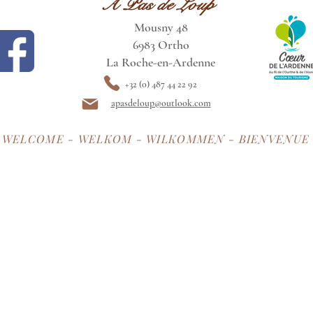
A Pas de Loup
Mousny 48
6983 Ortho
La Roche-en-Ardenne
+32 (0)
487 44 22 92
apasdeloup@outlook.com
WELCOME - WELKOM - WILKOMMEN - BIENVENUE